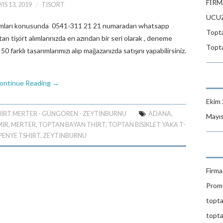
FİRM
IS 13, 2019
TISORT
UCUZ
 alımları konusunda 0541-311 21 21 numaradan whatsapp
Topta
an tişört alımlarınızda en azından bir seri olarak , deneme
Topta
 50 farklı tasarımlarımızı alıp mağazanızda satışını yapabilirsiniz.
ontinue Reading
→
Ekim
IRT MERTER - GÜNGÖREN - ZEYTINBURNU
ADANA
,
Mayı
MIR
,
MERTER
,
TOPTAN BAYAN THIRT
,
TOPTAN BISIKLET YAKA T-
PENYE TSHIRT
,
ZEYTINBURNU
Firma 
Promo
topta
topta