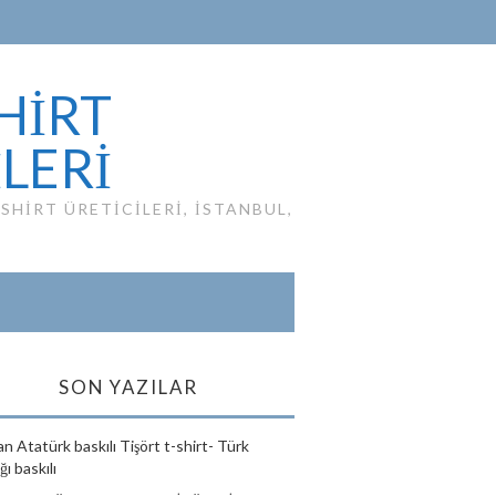
HIRT
ILERI
HIRT ÜRETICILERI, ISTANBUL,
SON YAZILAR
n Atatürk baskılı Tişört t-shirt- Türk
ı baskılı