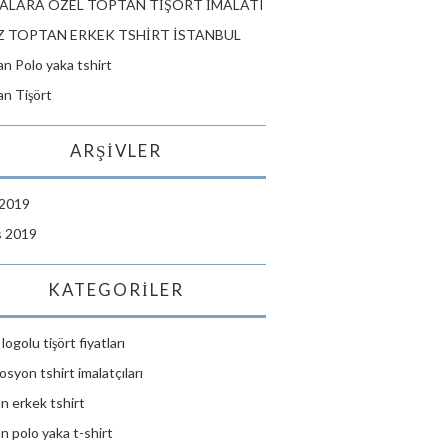
ALARA ÖZEL TOPTAN TİŞÖRT İMALATI
 TOPTAN ERKEK TSHİRT İSTANBUL
n Polo yaka tshirt
n Tişört
ARŞIVLER
 2019
s 2019
KATEGORILER
logolu tişört fiyatları
syon tshirt imalatçıları
n erkek tshirt
n polo yaka t-shirt