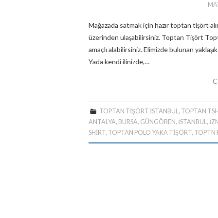
MAY
Mağazada satmak için hazır toptan tişört
üzerinden ulaşabilirsiniz. Toptan Tişört Topt
amaçlı alabilirsiniz. Elimizde bulunan yaklaşık
Yada kendi ilinizde,…
C
TOPTAN TIŞÖRT ISTANBUL
,
TOPTAN TSH
ANTALYA
,
BURSA
,
GÜNGÖREN
,
ISTANBUL
,
İZ
SHIRT
,
TOPTAN POLO YAKA TIŞÖRT
,
TOPTN 