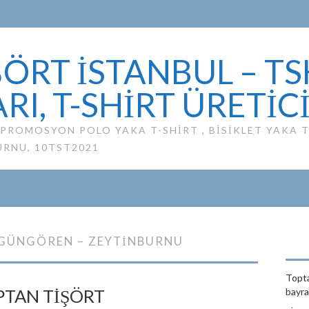
ÖRT İSTANBUL – TS
RI, T-SHIRT ÜRETIC
ROMOSYON POLO YAKA T-SHIRT , BISIKLET YAKA TS
URNU, 10TST2021
 GÜNGÖREN – ZEYTINBURNU
Topta
PTAN TIŞÖRT
bayrağ