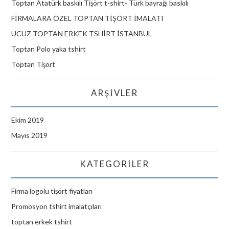
Toptan Atatürk baskılı Tişört t-shirt- Türk bayrağı baskılı
FİRMALARA ÖZEL TOPTAN TİŞÖRT İMALATI
UCUZ TOPTAN ERKEK TSHİRT İSTANBUL
Toptan Polo yaka tshirt
Toptan Tişört
ARŞIVLER
Ekim 2019
Mayıs 2019
KATEGORILER
Firma logolu tişört fiyatları
Promosyon tshirt imalatçıları
toptan erkek tshirt