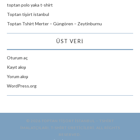
toptan polo yaka t-shirt
Toptan tişört istanbul
Toptan Tshirt Merter – Güngören – Zeytinburnu
ÜST VERI
Oturum aç
Kayıt akışı
Yorum akışı
WordPress.org
© 2026 TOPTAN TİŞÖRT İSTANBUL – TSHIRT
IMALATÇILARI, T-SHIRT ÜRETICILERI. ALL RIGHTS
RESERVED.