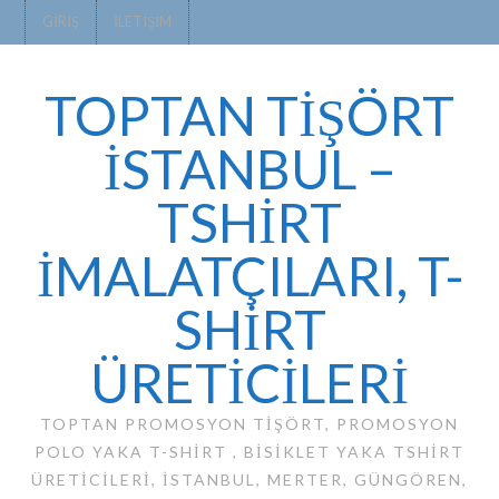
GIRIŞ
İLETIŞIM
TOPTAN TİŞÖRT
İSTANBUL –
TSHIRT
IMALATÇILARI, T-
SHIRT
ÜRETICILERI
TOPTAN PROMOSYON TIŞÖRT, PROMOSYON
POLO YAKA T-SHIRT , BISIKLET YAKA TSHIRT
ÜRETICILERI, ISTANBUL, MERTER, GÜNGÖREN,