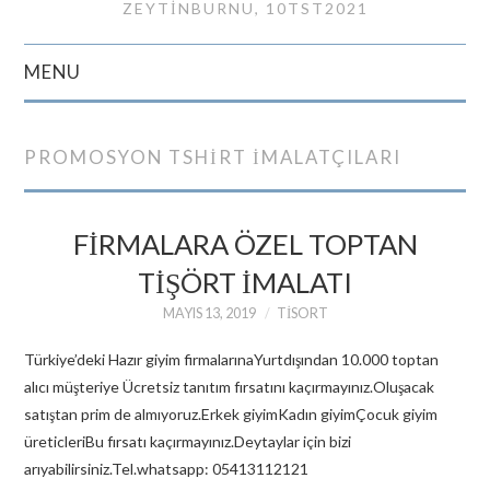
ZEYTINBURNU, 10TST2021
MENU
GIRIŞ
PROMOSYON TSHIRT IMALATÇILARI
İLETIŞIM
FİRMALARA ÖZEL TOPTAN
TİŞÖRT İMALATI
MAYIS 13, 2019
TISORT
Türkiye’deki Hazır giyim firmalarınaYurtdışından 10.000 toptan
alıcı müşteriye Ücretsiz tanıtım fırsatını kaçırmayınız.Oluşacak
satıştan prim de almıyoruz.Erkek giyimKadın giyimÇocuk giyim
üreticleriBu fırsatı kaçırmayınız.Deytaylar için bizi
arıyabilirsiniz.Tel.whatsapp: 05413112121