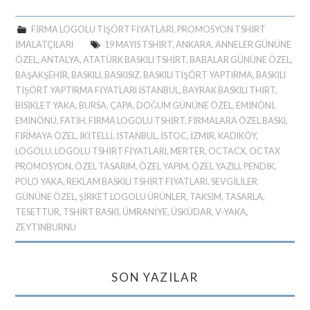
FIRMA LOGOLU TIŞÖRT FIYATLARI
,
PROMOSYON TSHIRT
IMALATÇILARI
19 MAYIS TSHIRT
,
ANKARA
,
ANNELER GÜNÜNE
ÖZEL
,
ANTALYA
,
ATATÜRK BASKILI TSHIRT
,
BABALAR GÜNÜNE ÖZEL
,
BAŞAKŞEHIR
,
BASKILI
,
BASKISIZ
,
BASKILI TIŞÖRT YAPTIRMA
,
BASKILI
TIŞÖRT YAPTIRMA FIYATLARI ISTANBUL
,
BAYRAK BASKILI THIRT
,
BİSİKLET YAKA
,
BURSA
,
ÇAPA
,
DOĞUM GÜNÜNE ÖZEL
,
EMINÖNI
,
EMINÖNÜ
,
FATIH
,
FIRMA LOGOLU TSHIRT
,
FIRMALARA ÖZEL BASKI
,
FIRMAYA ÖZEL
,
IKITELLI
,
ISTANBUL
,
İSTOC
,
İZMIR
,
KADIKÖY
,
LOGOLU
,
LOGOLU TSHIRT FIYATLARI
,
MERTER
,
OCTACX
,
OCTAX
PROMOSYON
,
ÖZEL TASARIM
,
ÖZEL YAPIM
,
ÖZEL YAZILI
,
PENDIK
,
POLO YAKA
,
REKLAM BASKILI TSHIRT FIYATLARI
,
SEVGILILER
GÜNÜNE ÖZEL
,
ŞIRKET LOGOLU ÜRÜNLER
,
TAKSIM
,
TASARLA
,
TESETTUR
,
TSHIRT BASKI
,
ÜMRANIYE
,
ÜSKÜDAR
,
V-YAKA
,
ZEYTINBURNU
SON YAZILAR