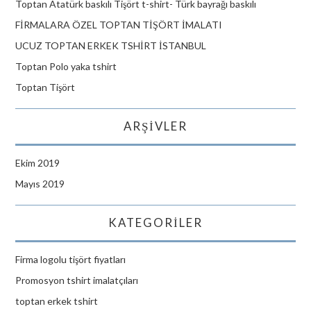
Toptan Atatürk baskılı Tişört t-shirt- Türk bayrağı baskılı
FİRMALARA ÖZEL TOPTAN TİŞÖRT İMALATI
UCUZ TOPTAN ERKEK TSHİRT İSTANBUL
Toptan Polo yaka tshirt
Toptan Tişört
ARŞIVLER
Ekim 2019
Mayıs 2019
KATEGORILER
Firma logolu tişört fiyatları
Promosyon tshirt imalatçıları
toptan erkek tshirt