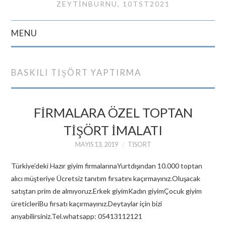
ZEYTINBURNU, 10TST2021
MENU
GIRIŞ
BASKILI TIŞÖRT YAPTIRMA
İLETIŞIM
FİRMALARA ÖZEL TOPTAN
TİŞÖRT İMALATI
MAYIS 13, 2019
TISORT
Türkiye’deki Hazır giyim firmalarınaYurtdışından 10.000 toptan
alıcı müşteriye Ücretsiz tanıtım fırsatını kaçırmayınız.Oluşacak
satıştan prim de almıyoruz.Erkek giyimKadın giyimÇocuk giyim
üreticleriBu fırsatı kaçırmayınız.Deytaylar için bizi
arıyabilirsiniz.Tel.whatsapp: 05413112121