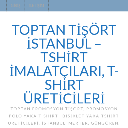
GIRIŞ
İLETIŞIM
TOPTAN TİŞÖRT
İSTANBUL –
TSHIRT
IMALATÇILARI, T-
SHIRT
ÜRETICILERI
TOPTAN PROMOSYON TIŞÖRT, PROMOSYON
POLO YAKA T-SHIRT , BISIKLET YAKA TSHIRT
ÜRETICILERI, ISTANBUL, MERTER, GÜNGÖREN,