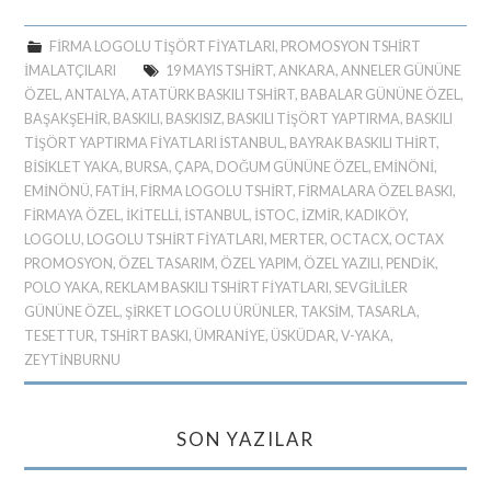
FIRMA LOGOLU TIŞÖRT FIYATLARI
,
PROMOSYON TSHIRT
IMALATÇILARI
19 MAYIS TSHIRT
,
ANKARA
,
ANNELER GÜNÜNE
ÖZEL
,
ANTALYA
,
ATATÜRK BASKILI TSHIRT
,
BABALAR GÜNÜNE ÖZEL
,
BAŞAKŞEHIR
,
BASKILI
,
BASKISIZ
,
BASKILI TIŞÖRT YAPTIRMA
,
BASKILI
TIŞÖRT YAPTIRMA FIYATLARI ISTANBUL
,
BAYRAK BASKILI THIRT
,
BİSİKLET YAKA
,
BURSA
,
ÇAPA
,
DOĞUM GÜNÜNE ÖZEL
,
EMINÖNI
,
EMINÖNÜ
,
FATIH
,
FIRMA LOGOLU TSHIRT
,
FIRMALARA ÖZEL BASKI
,
FIRMAYA ÖZEL
,
IKITELLI
,
ISTANBUL
,
İSTOC
,
İZMIR
,
KADIKÖY
,
LOGOLU
,
LOGOLU TSHIRT FIYATLARI
,
MERTER
,
OCTACX
,
OCTAX
PROMOSYON
,
ÖZEL TASARIM
,
ÖZEL YAPIM
,
ÖZEL YAZILI
,
PENDIK
,
POLO YAKA
,
REKLAM BASKILI TSHIRT FIYATLARI
,
SEVGILILER
GÜNÜNE ÖZEL
,
ŞIRKET LOGOLU ÜRÜNLER
,
TAKSIM
,
TASARLA
,
TESETTUR
,
TSHIRT BASKI
,
ÜMRANIYE
,
ÜSKÜDAR
,
V-YAKA
,
ZEYTINBURNU
SON YAZILAR