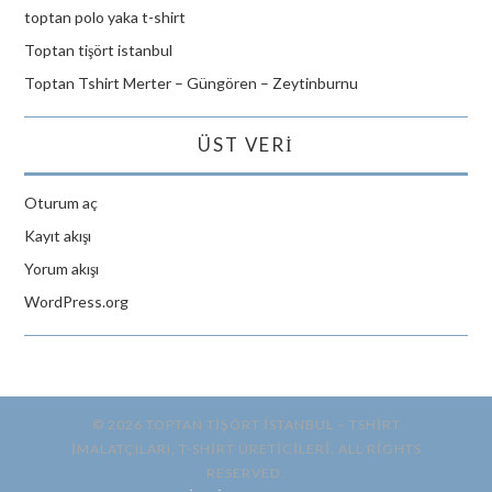
toptan polo yaka t-shirt
Toptan tişört istanbul
Toptan Tshirt Merter – Güngören – Zeytinburnu
ÜST VERI
Oturum aç
Kayıt akışı
Yorum akışı
WordPress.org
© 2026 TOPTAN TİŞÖRT İSTANBUL – TSHIRT
IMALATÇILARI, T-SHIRT ÜRETICILERI. ALL RIGHTS
RESERVED.