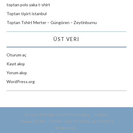
toptan polo yaka t-shirt
Toptan tişört istanbul
Toptan Tshirt Merter – Güngören – Zeytinburnu
ÜST VERI
Oturum aç
Kayıt akışı
Yorum akışı
WordPress.org
© 2026 TOPTAN TİŞÖRT İSTANBUL – TSHIRT
IMALATÇILARI, T-SHIRT ÜRETICILERI. ALL RIGHTS
RESERVED.