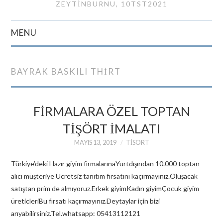
ZEYTINBURNU, 10TST2021
MENU
GIRIŞ
BAYRAK BASKILI THIRT
İLETIŞIM
FİRMALARA ÖZEL TOPTAN
TİŞÖRT İMALATI
MAYIS 13, 2019
TISORT
Türkiye’deki Hazır giyim firmalarınaYurtdışından 10.000 toptan
alıcı müşteriye Ücretsiz tanıtım fırsatını kaçırmayınız.Oluşacak
satıştan prim de almıyoruz.Erkek giyimKadın giyimÇocuk giyim
üreticleriBu fırsatı kaçırmayınız.Deytaylar için bizi
arıyabilirsiniz.Tel.whatsapp: 05413112121