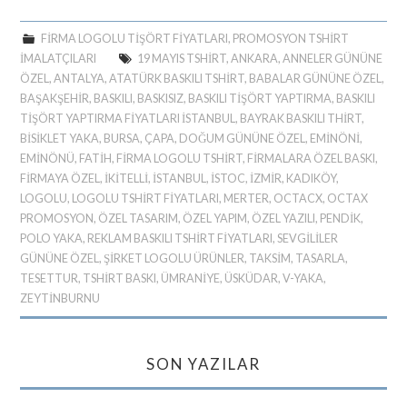
FIRMA LOGOLU TIŞÖRT FIYATLARI
,
PROMOSYON TSHIRT
IMALATÇILARI
19 MAYIS TSHIRT
,
ANKARA
,
ANNELER GÜNÜNE
ÖZEL
,
ANTALYA
,
ATATÜRK BASKILI TSHIRT
,
BABALAR GÜNÜNE ÖZEL
,
BAŞAKŞEHIR
,
BASKILI
,
BASKISIZ
,
BASKILI TIŞÖRT YAPTIRMA
,
BASKILI
TIŞÖRT YAPTIRMA FIYATLARI ISTANBUL
,
BAYRAK BASKILI THIRT
,
BİSİKLET YAKA
,
BURSA
,
ÇAPA
,
DOĞUM GÜNÜNE ÖZEL
,
EMINÖNI
,
EMINÖNÜ
,
FATIH
,
FIRMA LOGOLU TSHIRT
,
FIRMALARA ÖZEL BASKI
,
FIRMAYA ÖZEL
,
IKITELLI
,
ISTANBUL
,
İSTOC
,
İZMIR
,
KADIKÖY
,
LOGOLU
,
LOGOLU TSHIRT FIYATLARI
,
MERTER
,
OCTACX
,
OCTAX
PROMOSYON
,
ÖZEL TASARIM
,
ÖZEL YAPIM
,
ÖZEL YAZILI
,
PENDIK
,
POLO YAKA
,
REKLAM BASKILI TSHIRT FIYATLARI
,
SEVGILILER
GÜNÜNE ÖZEL
,
ŞIRKET LOGOLU ÜRÜNLER
,
TAKSIM
,
TASARLA
,
TESETTUR
,
TSHIRT BASKI
,
ÜMRANIYE
,
ÜSKÜDAR
,
V-YAKA
,
ZEYTINBURNU
SON YAZILAR