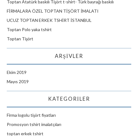
Toptan Atatürk baskılı Tişört t-shirt- Türk bayrağı baskılı
FİRMALARA ÖZEL TOPTAN TİŞÖRT İMALATI
UCUZ TOPTAN ERKEK TSHİRT İSTANBUL
Toptan Polo yaka tshirt
Toptan Tişört
ARŞIVLER
Ekim 2019
Mayıs 2019
KATEGORILER
Firma logolu tişört fiyatları
Promosyon tshirt imalatçıları
toptan erkek tshirt