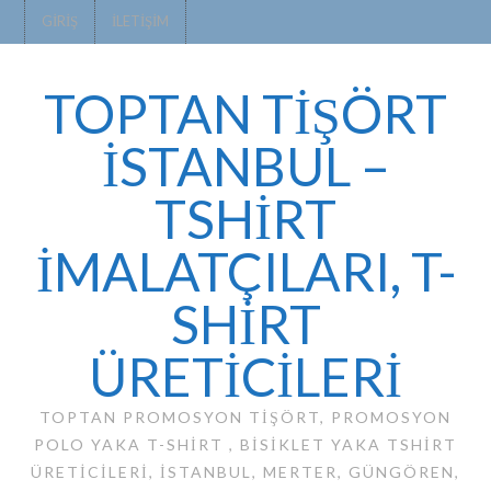
GIRIŞ
İLETIŞIM
TOPTAN TİŞÖRT
İSTANBUL –
TSHIRT
IMALATÇILARI, T-
SHIRT
ÜRETICILERI
TOPTAN PROMOSYON TIŞÖRT, PROMOSYON
POLO YAKA T-SHIRT , BISIKLET YAKA TSHIRT
ÜRETICILERI, ISTANBUL, MERTER, GÜNGÖREN,