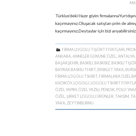
MAY
Türkiye’deki Hazır giyim firmalarınaYurtdışı
kaçırmayınız.Oluşacak satıştan prim de almı
kaçırmayınız.Deytaylar için bizi arıyabilirs
FIRMA LOGOLU TIŞÖRT FIYATLARI
,
PROM
ANKARA
,
ANNELER GÜNÜNE ÖZEL
,
ANTALYA
BAŞAKŞEHIR
,
BASKILI
,
BASKISIZ
,
BASKILI TIŞ
BAYRAK BASKILI THIRT
,
BİSİKLET YAKA
,
BURS
FIRMA LOGOLU TSHIRT
,
FIRMALARA ÖZEL BA
KADIKÖY
,
LOGOLU
,
LOGOLU TSHIRT FIYATLA
ÖZEL YAPIM
,
ÖZEL YAZILI
,
PENDIK
,
POLO YAK
ÖZEL
,
ŞIRKET LOGOLU ÜRÜNLER
,
TAKSIM
,
TA
YAKA
,
ZEYTINBURNU