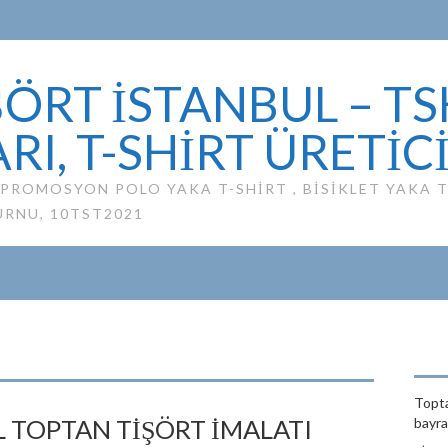
ÖRT İSTANBUL – TS
RI, T-SHIRT ÜRETIC
ROMOSYON POLO YAKA T-SHIRT , BISIKLET YAKA TS
URNU, 10TST2021
Topta
 TOPTAN TİŞÖRT İMALATI
bayrağ