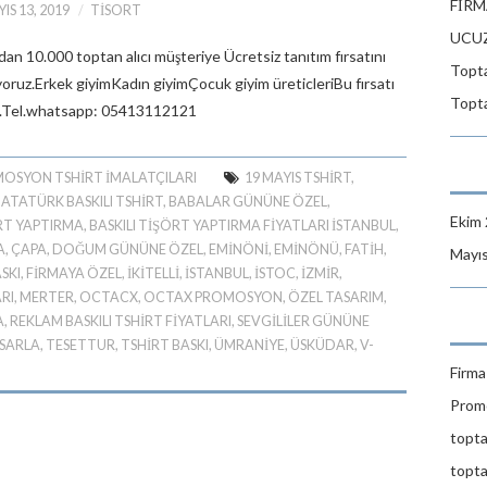
FİRM
IS 13, 2019
TISORT
UCUZ
ndan 10.000 toptan alıcı müşteriye Ücretsiz tanıtım fırsatını
Topta
yoruz.Erkek giyimKadın giyimÇocuk giyim üreticleriBu fırsatı
Topta
iniz.Tel.whatsapp: 05413112121
OSYON TSHIRT IMALATÇILARI
19 MAYIS TSHIRT
,
,
ATATÜRK BASKILI TSHIRT
,
BABALAR GÜNÜNE ÖZEL
,
Ekim
ÖRT YAPTIRMA
,
BASKILI TIŞÖRT YAPTIRMA FIYATLARI ISTANBUL
,
A
,
ÇAPA
,
DOĞUM GÜNÜNE ÖZEL
,
EMINÖNI
,
EMINÖNÜ
,
FATIH
,
Mayı
SKI
,
FIRMAYA ÖZEL
,
IKITELLI
,
ISTANBUL
,
İSTOC
,
İZMIR
,
RI
,
MERTER
,
OCTACX
,
OCTAX PROMOSYON
,
ÖZEL TASARIM
,
A
,
REKLAM BASKILI TSHIRT FIYATLARI
,
SEVGILILER GÜNÜNE
SARLA
,
TESETTUR
,
TSHIRT BASKI
,
ÜMRANIYE
,
ÜSKÜDAR
,
V-
Firma 
Promo
topta
topta