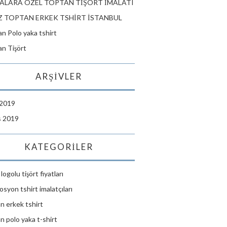
ALARA ÖZEL TOPTAN TİŞÖRT İMALATI
 TOPTAN ERKEK TSHİRT İSTANBUL
n Polo yaka tshirt
n Tişört
ARŞIVLER
 2019
s 2019
KATEGORILER
logolu tişört fiyatları
syon tshirt imalatçıları
n erkek tshirt
n polo yaka t-shirt