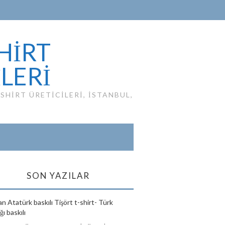
HIRT
ILERI
HIRT ÜRETICILERI, ISTANBUL,
SON YAZILAR
n Atatürk baskılı Tişört t-shirt- Türk
ı baskılı