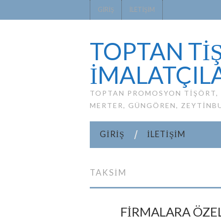
GIRIŞ
İLETIŞIM
TOPTAN TİŞ
IMALATÇILA
TOPTAN PROMOSYON TIŞÖRT, P
MERTER, GÜNGÖREN, ZEYTINB
GIRIŞ
İLETIŞIM
TAKSIM
FİRMALARA ÖZEL