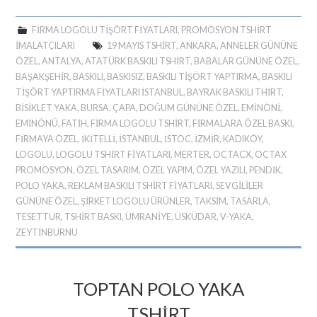
FIRMA LOGOLU TIŞÖRT FIYATLARI
,
PROMOSYON TSHIRT
IMALATÇILARI
19 MAYIS TSHIRT
,
ANKARA
,
ANNELER GÜNÜNE
ÖZEL
,
ANTALYA
,
ATATÜRK BASKILI TSHIRT
,
BABALAR GÜNÜNE ÖZEL
,
BAŞAKŞEHIR
,
BASKILI
,
BASKISIZ
,
BASKILI TIŞÖRT YAPTIRMA
,
BASKILI
TIŞÖRT YAPTIRMA FIYATLARI ISTANBUL
,
BAYRAK BASKILI THIRT
,
BİSİKLET YAKA
,
BURSA
,
ÇAPA
,
DOĞUM GÜNÜNE ÖZEL
,
EMINÖNI
,
EMINÖNÜ
,
FATIH
,
FIRMA LOGOLU TSHIRT
,
FIRMALARA ÖZEL BASKI
,
FIRMAYA ÖZEL
,
IKITELLI
,
ISTANBUL
,
İSTOC
,
İZMIR
,
KADIKÖY
,
LOGOLU
,
LOGOLU TSHIRT FIYATLARI
,
MERTER
,
OCTACX
,
OCTAX
PROMOSYON
,
ÖZEL TASARIM
,
ÖZEL YAPIM
,
ÖZEL YAZILI
,
PENDIK
,
POLO YAKA
,
REKLAM BASKILI TSHIRT FIYATLARI
,
SEVGILILER
GÜNÜNE ÖZEL
,
ŞIRKET LOGOLU ÜRÜNLER
,
TAKSIM
,
TASARLA
,
TESETTUR
,
TSHIRT BASKI
,
ÜMRANIYE
,
ÜSKÜDAR
,
V-YAKA
,
ZEYTINBURNU
TOPTAN POLO YAKA
TSHIRT