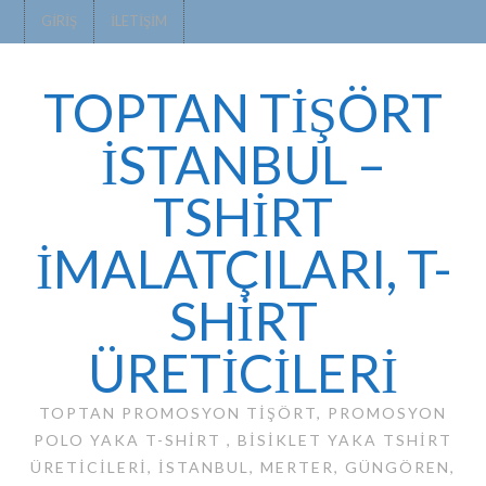
GIRIŞ
İLETIŞIM
TOPTAN TİŞÖRT
İSTANBUL –
TSHIRT
IMALATÇILARI, T-
SHIRT
ÜRETICILERI
TOPTAN PROMOSYON TIŞÖRT, PROMOSYON
POLO YAKA T-SHIRT , BISIKLET YAKA TSHIRT
ÜRETICILERI, ISTANBUL, MERTER, GÜNGÖREN,