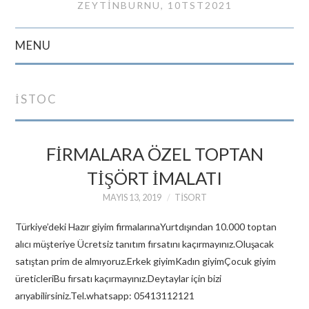
ZEYTINBURNU, 10TST2021
MENU
GIRIŞ
İSTOC
İLETIŞIM
FİRMALARA ÖZEL TOPTAN
TİŞÖRT İMALATI
MAYIS 13, 2019
TISORT
Türkiye’deki Hazır giyim firmalarınaYurtdışından 10.000 toptan
alıcı müşteriye Ücretsiz tanıtım fırsatını kaçırmayınız.Oluşacak
satıştan prim de almıyoruz.Erkek giyimKadın giyimÇocuk giyim
üreticleriBu fırsatı kaçırmayınız.Deytaylar için bizi
arıyabilirsiniz.Tel.whatsapp: 05413112121