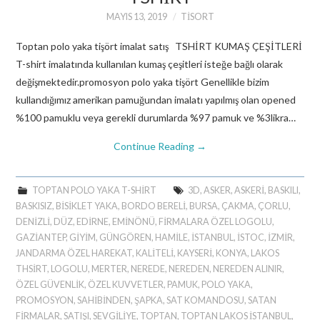
MAYIS 13, 2019
TISORT
Toptan polo yaka tişört imalat satış TSHİRT KUMAŞ ÇEŞİTLERİ
T-shirt imalatında kullanılan kumaş çeşitleri isteğe bağlı olarak
değişmektedir.promosyon polo yaka tişört Genellikle bizim
kullandığımız amerikan pamuğundan imalatı yapılmış olan opened
%100 pamuklu veya gerekli durumlarda %97 pamuk ve %3likra…
Continue Reading
→
TOPTAN POLO YAKA T-SHIRT
3D
,
ASKER
,
ASKERİ
,
BASKILI
,
BASKISIZ
,
BİSİKLET YAKA
,
BORDO BERELİ
,
BURSA
,
ÇAKMA
,
ÇORLU
,
DENİZLİ
,
DÜZ
,
EDİRNE
,
EMINÖNÜ
,
FİRMALARA ÖZEL LOGOLU
,
GAZİANTEP
,
GİYİM
,
GÜNGÖREN
,
HAMİLE
,
ISTANBUL
,
İSTOC
,
İZMIR
,
JANDARMA ÖZEL HAREKAT
,
KALİTELİ
,
KAYSERİ
,
KONYA
,
LAKOS
THSIRT
,
LOGOLU
,
MERTER
,
NEREDE
,
NEREDEN
,
NEREDEN ALINIR
,
ÖZEL GÜVENLİK
,
ÖZEL KUVVETLER
,
PAMUK
,
POLO YAKA
,
PROMOSYON
,
SAHİBİNDEN
,
ŞAPKA
,
SAT KOMANDOSU
,
SATAN
FİRMALAR
,
SATIŞI
,
SEVGİLİYE
,
TOPTAN
,
TOPTAN LAKOS ISTANBUL
,