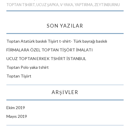
TOPTAN TSHIRT
,
UCUZ ŞAPKA
,
V-YAKA
,
YAPTIRMA
,
ZEYTINBURNU
SON YAZILAR
Toptan Atatürk baskılı Tişört t-shirt- Türk bayrağı baskılı
FİRMALARA ÖZEL TOPTAN TİŞÖRT İMALATI
UCUZ TOPTAN ERKEK TSHİRT İSTANBUL
Toptan Polo yaka tshirt
Toptan Tişört
ARŞIVLER
Ekim 2019
Mayıs 2019