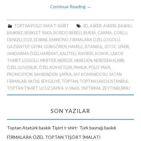
Continue Reading
→
TOPTAN POLO YAKA T-SHIRT
3D
,
ASKER
,
ASKERİ
,
BASKILI
,
BASKISIZ
,
BİSİKLET YAKA
,
BORDO BERELİ
,
BURSA
,
ÇAKMA
,
ÇORLU
,
DENİZLİ
,
DÜZ
,
EDİRNE
,
EMINÖNÜ
,
FİRMALARA ÖZEL LOGOLU
,
GAZİANTEP
,
GİYİM
,
GÜNGÖREN
,
HAMİLE
,
ISTANBUL
,
İSTOC
,
İZMIR
,
JANDARMA ÖZEL HAREKAT
,
KALİTELİ
,
KAYSERİ
,
KONYA
,
LAKOS
THSIRT
,
LOGOLU
,
MERTER
,
NEREDE
,
NEREDEN
,
NEREDEN ALINIR
,
ÖZEL GÜVENLİK
,
ÖZEL KUVVETLER
,
PAMUK
,
POLO YAKA
,
PROMOSYON
,
SAHİBİNDEN
,
ŞAPKA
,
SAT KOMANDOSU
,
SATAN
FİRMALAR
,
SATIŞI
,
SEVGİLİYE
,
TOPTAN
,
TOPTAN LAKOS ISTANBUL
,
TOPTAN TSHIRT
,
UCUZ ŞAPKA
,
V-YAKA
,
YAPTIRMA
,
ZEYTINBURNU
SON YAZILAR
Toptan Atatürk baskılı Tişört t-shirt- Türk bayrağı baskılı
FİRMALARA ÖZEL TOPTAN TİŞÖRT İMALATI