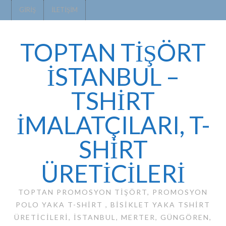
GIRIŞ
İLETIŞIM
TOPTAN TİŞÖRT
İSTANBUL –
TSHIRT
IMALATÇILARI, T-
SHIRT
ÜRETICILERI
TOPTAN PROMOSYON TIŞÖRT, PROMOSYON
POLO YAKA T-SHIRT , BISIKLET YAKA TSHIRT
ÜRETICILERI, ISTANBUL, MERTER, GÜNGÖREN,