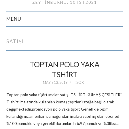
ZEYTINBURNU, 10TST2021
MENU
GIRIŞ
SATIŞI
İLETIŞIM
TOPTAN POLO YAKA
TSHIRT
MAYIS 13, 2019
TISORT
Toptan polo yaka tişört imalat satış TSHİRT KUMAŞ ÇEŞİTLERİ
T-shirt imalatında kullanılan kumaş çeşitleri isteğe bağlı olarak
değişmektedir.promosyon polo yaka tişört Genellikle bizim
kullandığımız amerikan pamuğundan imalatı yapılmış olan opened
%100 pamuklu veya gerekli durumlarda %97 pamuk ve %3likra…