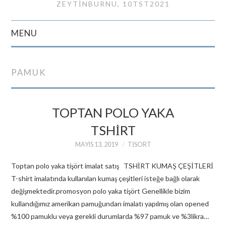
ZEYTINBURNU, 10TST2021
MENU
GIRIŞ
PAMUK
İLETIŞIM
TOPTAN POLO YAKA
TSHIRT
MAYIS 13, 2019
TISORT
Toptan polo yaka tişört imalat satış TSHİRT KUMAŞ ÇEŞİTLERİ
T-shirt imalatında kullanılan kumaş çeşitleri isteğe bağlı olarak
değişmektedir.promosyon polo yaka tişört Genellikle bizim
kullandığımız amerikan pamuğundan imalatı yapılmış olan opened
%100 pamuklu veya gerekli durumlarda %97 pamuk ve %3likra…