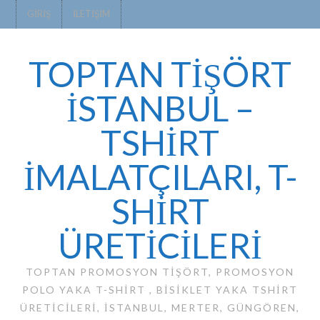
GIRIŞ
İLETIŞIM
TOPTAN TİŞÖRT
İSTANBUL –
TSHIRT
IMALATÇILARI, T-
SHIRT
ÜRETICILERI
TOPTAN PROMOSYON TIŞÖRT, PROMOSYON
POLO YAKA T-SHIRT , BISIKLET YAKA TSHIRT
ÜRETICILERI, ISTANBUL, MERTER, GÜNGÖREN,