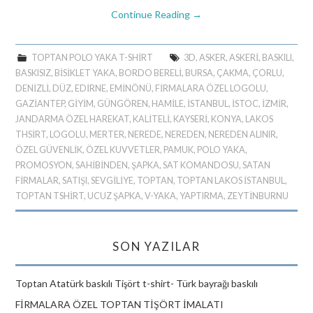
Continue Reading
→
TOPTAN POLO YAKA T-SHIRT
3D
,
ASKER
,
ASKERİ
,
BASKILI
,
BASKISIZ
,
BİSİKLET YAKA
,
BORDO BERELİ
,
BURSA
,
ÇAKMA
,
ÇORLU
,
DENİZLİ
,
DÜZ
,
EDİRNE
,
EMINÖNÜ
,
FİRMALARA ÖZEL LOGOLU
,
GAZİANTEP
,
GİYİM
,
GÜNGÖREN
,
HAMİLE
,
ISTANBUL
,
İSTOC
,
İZMIR
,
JANDARMA ÖZEL HAREKAT
,
KALİTELİ
,
KAYSERİ
,
KONYA
,
LAKOS
THSIRT
,
LOGOLU
,
MERTER
,
NEREDE
,
NEREDEN
,
NEREDEN ALINIR
,
ÖZEL GÜVENLİK
,
ÖZEL KUVVETLER
,
PAMUK
,
POLO YAKA
,
PROMOSYON
,
SAHİBİNDEN
,
ŞAPKA
,
SAT KOMANDOSU
,
SATAN
FİRMALAR
,
SATIŞI
,
SEVGİLİYE
,
TOPTAN
,
TOPTAN LAKOS ISTANBUL
,
TOPTAN TSHIRT
,
UCUZ ŞAPKA
,
V-YAKA
,
YAPTIRMA
,
ZEYTINBURNU
SON YAZILAR
Toptan Atatürk baskılı Tişört t-shirt- Türk bayrağı baskılı
FİRMALARA ÖZEL TOPTAN TİŞÖRT İMALATI