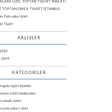
ALARA ÖZEL TOPTAN TİŞÖRT İMALATI
 TOPTAN ERKEK TSHİRT İSTANBUL
n Polo yaka tshirt
n Tişört
ARŞIVLER
 2019
s 2019
KATEGORILER
logolu tişört fiyatları
syon tshirt imalatçıları
n erkek tshirt
n polo yaka t-shirt