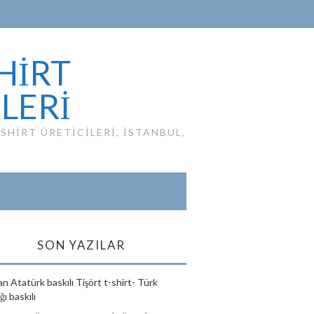
HIRT
ILERI
HIRT ÜRETICILERI, ISTANBUL,
SON YAZILAR
n Atatürk baskılı Tişört t-shirt- Türk
ı baskılı