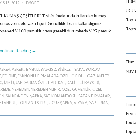
FİRM
IS 13, 2019
TISORT
UCUZ
RT KUMAŞ ÇEŞİTLERİ T-shirt imalatında kullanılan kumaş
Topta
promosyon polo yaka tişört Genellikle bizim kullandığımız
Topta
n opened %100 pamuklu veya gerekli durumlarda %97 pamuk
ontinue Reading
→
Ekim
ASKER
,
ASKERİ
,
BASKILI
,
BASKISIZ
,
BİSİKLET YAKA
,
BORDO
Mayı
Z
,
EDİRNE
,
EMINÖNÜ
,
FİRMALARA ÖZEL LOGOLU
,
GAZİANTEP
,
C
,
İZMIR
,
JANDARMA ÖZEL HAREKAT
,
KALİTELİ
,
KAYSERİ
,
EREDE
,
NEREDEN
,
NEREDEN ALINIR
,
ÖZEL GÜVENLİK
,
ÖZEL
ON
,
SAHİBİNDEN
,
ŞAPKA
,
SAT KOMANDOSU
,
SATAN FİRMALAR
,
ISTANBUL
,
TOPTAN TSHIRT
,
UCUZ ŞAPKA
,
V-YAKA
,
YAPTIRMA
,
Firma 
Promo
topta
topta