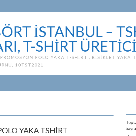
ÖRT İSTANBUL – TS
RI, T-SHIRT ÜRETIC
ROMOSYON POLO YAKA T-SHIRT , BISIKLET YAKA TS
URNU, 10TST2021
Topta
POLO YAKA TSHIRT
bayrağ