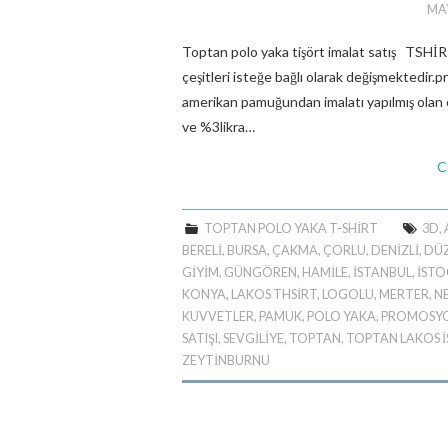
MAY
Toptan polo yaka tişört imalat satış TSHİ
çeşitleri isteğe bağlı olarak değişmektedir.
amerikan pamuğundan imalatı yapılmış ola
ve %3likra…
C
TOPTAN POLO YAKA T-SHIRT
3D
,
BERELİ
,
BURSA
,
ÇAKMA
,
ÇORLU
,
DENİZLİ
,
DÜ
GİYİM
,
GÜNGÖREN
,
HAMİLE
,
ISTANBUL
,
İSTO
KONYA
,
LAKOS THSIRT
,
LOGOLU
,
MERTER
,
N
KUVVETLER
,
PAMUK
,
POLO YAKA
,
PROMOSY
SATIŞI
,
SEVGİLİYE
,
TOPTAN
,
TOPTAN LAKOS 
ZEYTINBURNU