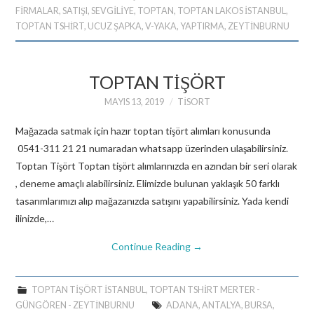
FİRMALAR
,
SATIŞI
,
SEVGİLİYE
,
TOPTAN
,
TOPTAN LAKOS ISTANBUL
,
TOPTAN TSHIRT
,
UCUZ ŞAPKA
,
V-YAKA
,
YAPTIRMA
,
ZEYTINBURNU
TOPTAN TIŞÖRT
MAYIS 13, 2019
TISORT
Mağazada satmak için hazır toptan tişört alımları konusunda
0541-311 21 21 numaradan whatsapp üzerinden ulaşabilirsiniz.
Toptan Tişört Toptan tişört alımlarınızda en azından bir seri olarak
, deneme amaçlı alabilirsiniz. Elimizde bulunan yaklaşık 50 farklı
tasarımlarımızı alıp mağazanızda satışını yapabilirsiniz. Yada kendi
ilinizde,…
Continue Reading
→
TOPTAN TIŞÖRT ISTANBUL
,
TOPTAN TSHIRT MERTER -
GÜNGÖREN - ZEYTINBURNU
ADANA
,
ANTALYA
,
BURSA
,