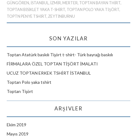
GÜNGÖREN
,
ISTANBUL
,
İZMIR
,
MERTER
,
TOPTAN BAYAN THIRT
,
TOPTAN BISIKLET YAKA T-SHIRT
,
TOPTAN POLO YAKA TIŞÖRT
,
TOPTN PENYE TSHIRT
,
ZEYTINBURNU
SON YAZILAR
Toptan Atatürk baskılı Tişört t-shirt- Türk bayrağı baskılı
FİRMALARA ÖZEL TOPTAN TİŞÖRT İMALATI
UCUZ TOPTAN ERKEK TSHİRT İSTANBUL
Toptan Polo yaka tshirt
Toptan Tişört
ARŞIVLER
Ekim 2019
Mayıs 2019