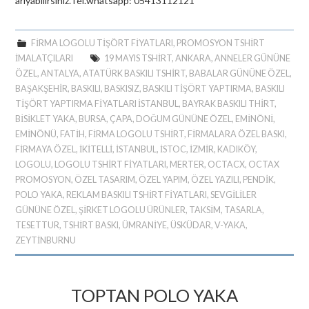
arıyabilirsiniz.Tel.whatsapp: 05413112121
FIRMA LOGOLU TIŞÖRT FIYATLARI
,
PROMOSYON TSHIRT
IMALATÇILARI
19 MAYIS TSHIRT
,
ANKARA
,
ANNELER GÜNÜNE
ÖZEL
,
ANTALYA
,
ATATÜRK BASKILI TSHIRT
,
BABALAR GÜNÜNE ÖZEL
,
BAŞAKŞEHIR
,
BASKILI
,
BASKISIZ
,
BASKILI TIŞÖRT YAPTIRMA
,
BASKILI
TIŞÖRT YAPTIRMA FIYATLARI ISTANBUL
,
BAYRAK BASKILI THIRT
,
BİSİKLET YAKA
,
BURSA
,
ÇAPA
,
DOĞUM GÜNÜNE ÖZEL
,
EMINÖNI
,
EMINÖNÜ
,
FATIH
,
FIRMA LOGOLU TSHIRT
,
FIRMALARA ÖZEL BASKI
,
FIRMAYA ÖZEL
,
IKITELLI
,
ISTANBUL
,
İSTOC
,
İZMIR
,
KADIKÖY
,
LOGOLU
,
LOGOLU TSHIRT FIYATLARI
,
MERTER
,
OCTACX
,
OCTAX
PROMOSYON
,
ÖZEL TASARIM
,
ÖZEL YAPIM
,
ÖZEL YAZILI
,
PENDIK
,
POLO YAKA
,
REKLAM BASKILI TSHIRT FIYATLARI
,
SEVGILILER
GÜNÜNE ÖZEL
,
ŞIRKET LOGOLU ÜRÜNLER
,
TAKSIM
,
TASARLA
,
TESETTUR
,
TSHIRT BASKI
,
ÜMRANIYE
,
ÜSKÜDAR
,
V-YAKA
,
ZEYTINBURNU
TOPTAN POLO YAKA