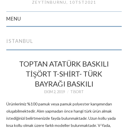
ZEYTINBURNU, 10TST2021
MENU
GIRIŞ
ISTANBUL
İLETIŞIM
TOPTAN ATATÜRK BASKILI
TIŞÖRT T-SHIRT- TÜRK
BAYRAĞI BASKILI
EKIM 2, 2019
TISORT
Ürünlerimiz %100 pamuk veya pamuk polyester karışımından
oluşabilmektedir. Alım yapmadan önce hangi türk ürün almak
istediğinizi belirtmenizde fayda bulunmaktadır. Uzun kollu yada
kısa kollu olmak üzere farklı modeller bulunmaktadır. V-Yada,