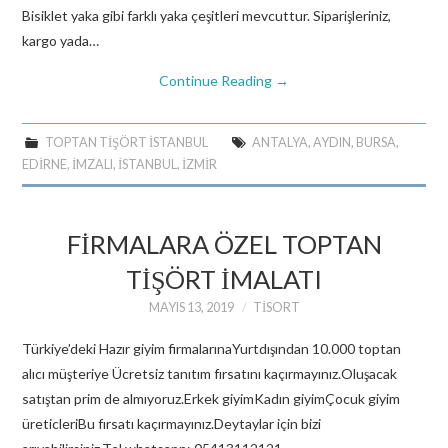
Bisiklet yaka gibi farklı yaka çeşitleri mevcuttur. Siparişleriniz,
kargo yada…
Continue Reading
→
TOPTAN TIŞÖRT ISTANBUL
ANTALYA
,
AYDIN
,
BURSA
,
EDIRNE
,
IMZALI
,
ISTANBUL
,
IZMIR
FİRMALARA ÖZEL TOPTAN
TİŞÖRT İMALATI
MAYIS 13, 2019
TISORT
Türkiye’deki Hazır giyim firmalarınaYurtdışından 10.000 toptan
alıcı müşteriye Ücretsiz tanıtım fırsatını kaçırmayınız.Oluşacak
satıştan prim de almıyoruz.Erkek giyimKadın giyimÇocuk giyim
üreticleriBu fırsatı kaçırmayınız.Deytaylar için bizi