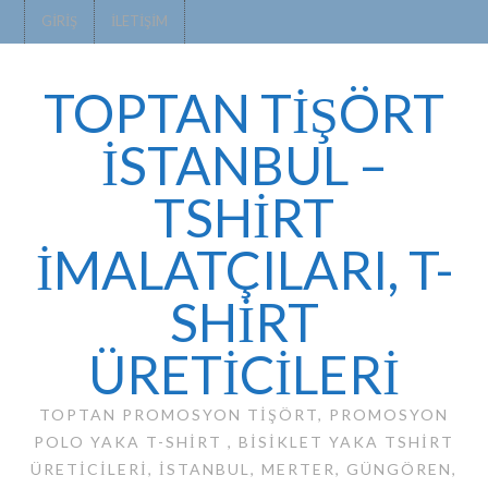
GIRIŞ
İLETIŞIM
TOPTAN TİŞÖRT
İSTANBUL –
TSHIRT
IMALATÇILARI, T-
SHIRT
ÜRETICILERI
TOPTAN PROMOSYON TIŞÖRT, PROMOSYON
POLO YAKA T-SHIRT , BISIKLET YAKA TSHIRT
ÜRETICILERI, ISTANBUL, MERTER, GÜNGÖREN,