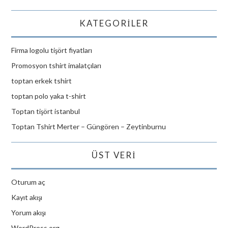
KATEGORILER
Firma logolu tişört fiyatları
Promosyon tshirt imalatçıları
toptan erkek tshirt
toptan polo yaka t-shirt
Toptan tişört istanbul
Toptan Tshirt Merter – Güngören – Zeytinburnu
ÜST VERI
Oturum aç
Kayıt akışı
Yorum akışı
WordPress.org