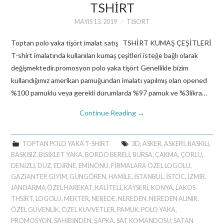
TSHIRT
MAYIS 13, 2019
TISORT
Toptan polo yaka tişört imalat satış TSHİRT KUMAŞ ÇEŞİTLERİ
T-shirt imalatında kullanılan kumaş çeşitleri isteğe bağlı olarak
değişmektedir.promosyon polo yaka tişört Genellikle bizim
kullandığımız amerikan pamuğundan imalatı yapılmış olan opened
%100 pamuklu veya gerekli durumlarda %97 pamuk ve %3likra…
Continue Reading
→
TOPTAN POLO YAKA T-SHIRT
3D
,
ASKER
,
ASKERİ
,
BASKILI
,
BASKISIZ
,
BİSİKLET YAKA
,
BORDO BERELİ
,
BURSA
,
ÇAKMA
,
ÇORLU
,
DENİZLİ
,
DÜZ
,
EDİRNE
,
EMINÖNÜ
,
FİRMALARA ÖZEL LOGOLU
,
GAZİANTEP
,
GİYİM
,
GÜNGÖREN
,
HAMİLE
,
ISTANBUL
,
İSTOC
,
İZMIR
,
JANDARMA ÖZEL HAREKAT
,
KALİTELİ
,
KAYSERİ
,
KONYA
,
LAKOS
THSIRT
,
LOGOLU
,
MERTER
,
NEREDE
,
NEREDEN
,
NEREDEN ALINIR
,
ÖZEL GÜVENLİK
,
ÖZEL KUVVETLER
,
PAMUK
,
POLO YAKA
,
PROMOSYON
,
SAHİBİNDEN
,
ŞAPKA
,
SAT KOMANDOSU
,
SATAN