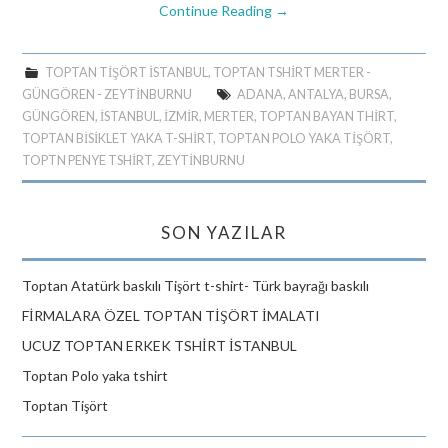
Continue Reading
→
TOPTAN TIŞÖRT ISTANBUL
,
TOPTAN TSHIRT MERTER -
GÜNGÖREN - ZEYTINBURNU
ADANA
,
ANTALYA
,
BURSA
,
GÜNGÖREN
,
ISTANBUL
,
İZMIR
,
MERTER
,
TOPTAN BAYAN THIRT
,
TOPTAN BISIKLET YAKA T-SHIRT
,
TOPTAN POLO YAKA TIŞÖRT
,
TOPTN PENYE TSHIRT
,
ZEYTINBURNU
SON YAZILAR
Toptan Atatürk baskılı Tişört t-shirt- Türk bayrağı baskılı
FİRMALARA ÖZEL TOPTAN TİŞÖRT İMALATI
UCUZ TOPTAN ERKEK TSHİRT İSTANBUL
Toptan Polo yaka tshirt
Toptan Tişört