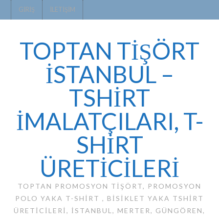
GIRIŞ
İLETIŞIM
TOPTAN TİŞÖRT
İSTANBUL –
TSHIRT
IMALATÇILARI, T-
SHIRT
ÜRETICILERI
TOPTAN PROMOSYON TIŞÖRT, PROMOSYON
POLO YAKA T-SHIRT , BISIKLET YAKA TSHIRT
ÜRETICILERI, ISTANBUL, MERTER, GÜNGÖREN,