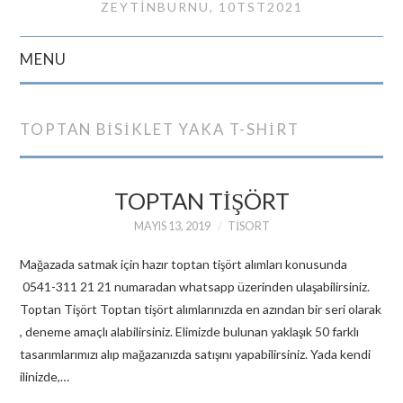
ZEYTINBURNU, 10TST2021
MENU
GIRIŞ
TOPTAN BISIKLET YAKA T-SHIRT
İLETIŞIM
TOPTAN TIŞÖRT
MAYIS 13, 2019
TISORT
Mağazada satmak için hazır toptan tişört alımları konusunda
0541-311 21 21 numaradan whatsapp üzerinden ulaşabilirsiniz.
Toptan Tişört Toptan tişört alımlarınızda en azından bir seri olarak
, deneme amaçlı alabilirsiniz. Elimizde bulunan yaklaşık 50 farklı
tasarımlarımızı alıp mağazanızda satışını yapabilirsiniz. Yada kendi
ilinizde,…