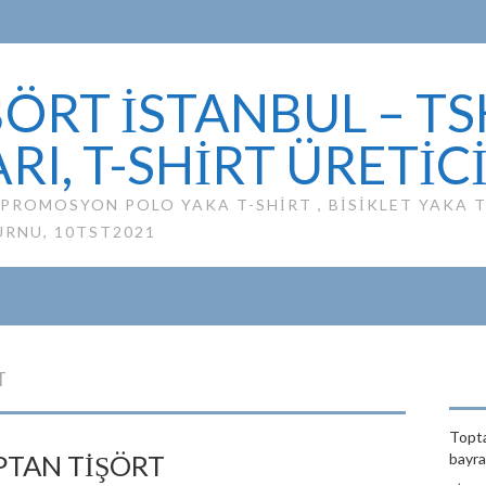
ÖRT İSTANBUL – TS
RI, T-SHIRT ÜRETIC
ROMOSYON POLO YAKA T-SHIRT , BISIKLET YAKA TS
URNU, 10TST2021
T
Topta
PTAN TIŞÖRT
bayrağ