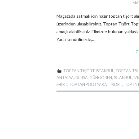
MAY
Mağazada satmak için hazır toptan tişört
üzerinden ulaşabilirsiniz. Toptan Tişört Topt
amaçlı alabilirsiniz. Elimizde bulunan yaklaşık
Yada kendi ilinizde,…
C
TOPTAN TIŞÖRT ISTANBUL
,
TOPTAN TSH
ANTALYA
,
BURSA
,
GÜNGÖREN
,
ISTANBUL
,
İZ
SHIRT
,
TOPTAN POLO YAKA TIŞÖRT
,
TOPTN 