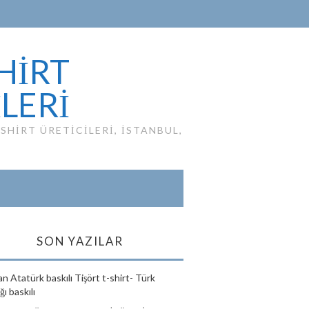
HIRT
ILERI
HIRT ÜRETICILERI, ISTANBUL,
SON YAZILAR
n Atatürk baskılı Tişört t-shirt- Türk
ı baskılı