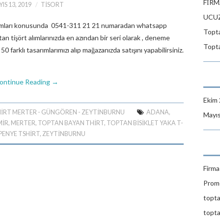
FİRM
IS 13, 2019
TISORT
UCUZ
 alımları konusunda 0541-311 21 21 numaradan whatsapp
Topta
an tişört alımlarınızda en azından bir seri olarak , deneme
Topta
 50 farklı tasarımlarımızı alıp mağazanızda satışını yapabilirsiniz.
ontinue Reading
→
Ekim
IRT MERTER - GÜNGÖREN - ZEYTINBURNU
ADANA
,
Mayı
MIR
,
MERTER
,
TOPTAN BAYAN THIRT
,
TOPTAN BISIKLET YAKA T-
PENYE TSHIRT
,
ZEYTINBURNU
Firma 
Promo
topta
topta