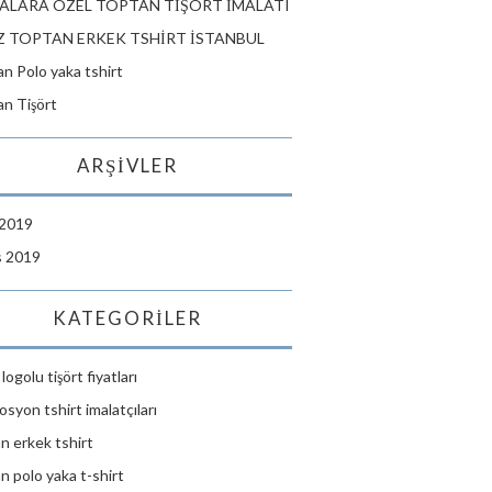
ALARA ÖZEL TOPTAN TİŞÖRT İMALATI
 TOPTAN ERKEK TSHİRT İSTANBUL
n Polo yaka tshirt
n Tişört
ARŞIVLER
 2019
s 2019
KATEGORILER
logolu tişört fiyatları
syon tshirt imalatçıları
n erkek tshirt
n polo yaka t-shirt