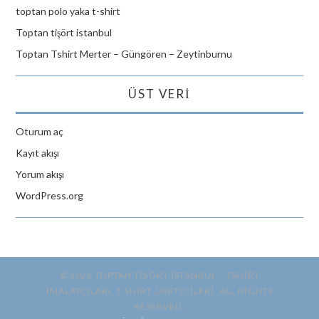
toptan polo yaka t-shirt
Toptan tişört istanbul
Toptan Tshirt Merter – Güngören – Zeytinburnu
ÜST VERI
Oturum aç
Kayıt akışı
Yorum akışı
WordPress.org
© 2026 TOPTAN TİŞÖRT İSTANBUL – TSHIRT
IMALATÇILARI, T-SHIRT ÜRETICILERI. ALL RIGHTS
RESERVED.