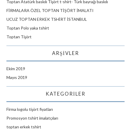
Toptan Atatürk baskılı Tişört t-shirt- Türk bayrağı baskılı
FİRMALARA ÖZEL TOPTAN TİŞÖRT İMALATI
UCUZ TOPTAN ERKEK TSHİRT İSTANBUL
Toptan Polo yaka tshirt
Toptan Tişört
ARŞIVLER
Ekim 2019
Mayıs 2019
KATEGORILER
Firma logolu tişört fiyatları
Promosyon tshirt imalatçıları
toptan erkek tshirt