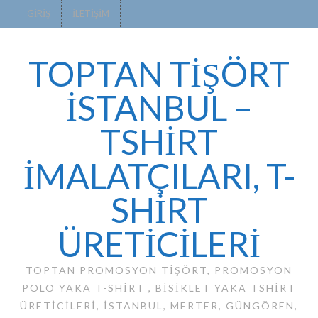
GIRIŞ
İLETIŞIM
TOPTAN TİŞÖRT
İSTANBUL –
TSHIRT
IMALATÇILARI, T-
SHIRT
ÜRETICILERI
TOPTAN PROMOSYON TIŞÖRT, PROMOSYON
POLO YAKA T-SHIRT , BISIKLET YAKA TSHIRT
ÜRETICILERI, ISTANBUL, MERTER, GÜNGÖREN,