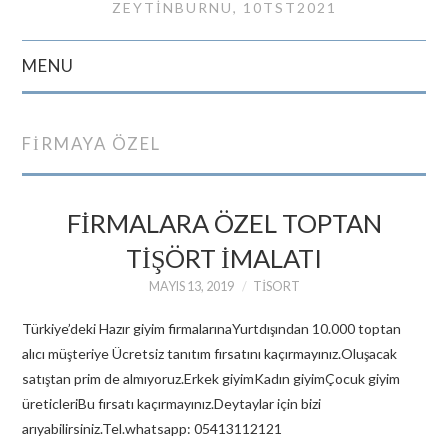
ZEYTINBURNU, 10TST2021
MENU
GIRIŞ
FIRMAYA ÖZEL
İLETIŞIM
FİRMALARA ÖZEL TOPTAN
TİŞÖRT İMALATI
MAYIS 13, 2019
TISORT
Türkiye’deki Hazır giyim firmalarınaYurtdışından 10.000 toptan
alıcı müşteriye Ücretsiz tanıtım fırsatını kaçırmayınız.Oluşacak
satıştan prim de almıyoruz.Erkek giyimKadın giyimÇocuk giyim
üreticleriBu fırsatı kaçırmayınız.Deytaylar için bizi
arıyabilirsiniz.Tel.whatsapp: 05413112121