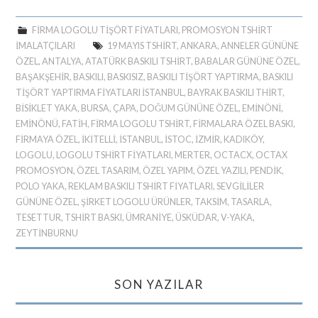
FIRMA LOGOLU TIŞÖRT FIYATLARI
,
PROMOSYON TSHIRT
IMALATÇILARI
19 MAYIS TSHIRT
,
ANKARA
,
ANNELER GÜNÜNE
ÖZEL
,
ANTALYA
,
ATATÜRK BASKILI TSHIRT
,
BABALAR GÜNÜNE ÖZEL
,
BAŞAKŞEHIR
,
BASKILI
,
BASKISIZ
,
BASKILI TIŞÖRT YAPTIRMA
,
BASKILI
TIŞÖRT YAPTIRMA FIYATLARI ISTANBUL
,
BAYRAK BASKILI THIRT
,
BİSİKLET YAKA
,
BURSA
,
ÇAPA
,
DOĞUM GÜNÜNE ÖZEL
,
EMINÖNI
,
EMINÖNÜ
,
FATIH
,
FIRMA LOGOLU TSHIRT
,
FIRMALARA ÖZEL BASKI
,
FIRMAYA ÖZEL
,
IKITELLI
,
ISTANBUL
,
İSTOC
,
İZMIR
,
KADIKÖY
,
LOGOLU
,
LOGOLU TSHIRT FIYATLARI
,
MERTER
,
OCTACX
,
OCTAX
PROMOSYON
,
ÖZEL TASARIM
,
ÖZEL YAPIM
,
ÖZEL YAZILI
,
PENDIK
,
POLO YAKA
,
REKLAM BASKILI TSHIRT FIYATLARI
,
SEVGILILER
GÜNÜNE ÖZEL
,
ŞIRKET LOGOLU ÜRÜNLER
,
TAKSIM
,
TASARLA
,
TESETTUR
,
TSHIRT BASKI
,
ÜMRANIYE
,
ÜSKÜDAR
,
V-YAKA
,
ZEYTINBURNU
SON YAZILAR